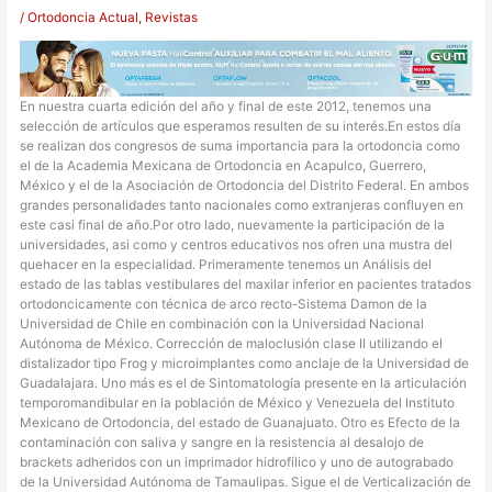
/
Ortodoncia Actual
,
Revistas
En nuestra cuarta edición del año y final de este 2012, tenemos una
selección de artículos que esperamos resulten de su interés.En estos día
se realizan dos congresos de suma importancia para la ortodoncia como
el de la Academia Mexicana de Ortodoncia en Acapulco, Guerrero,
México y el de la Asociación de Ortodoncia del Distrito Federal. En ambos
grandes personalidades tanto nacionales como extranjeras confluyen en
este casi final de año.Por otro lado, nuevamente la participación de la
universidades, asi como y centros educativos nos ofren una mustra del
quehacer en la especialidad. Primeramente tenemos un Análisis del
estado de las tablas vestibulares del maxilar inferior en pacientes tratados
ortodoncicamente con técnica de arco recto-Sistema Damon de la
Universidad de Chile en combinación con la Universidad Nacional
Autónoma de México. Corrección de maloclusión clase II utilizando el
distalizador tipo Frog y microimplantes como anclaje de la Universidad de
Guadalajara. Uno más es el de Sintomatología presente en la articulación
temporomandibular en la población de México y Venezuela del Instituto
Mexicano de Ortodoncia, del estado de Guanajuato. Otro es Efecto de la
contaminación con saliva y sangre en la resistencia al desalojo de
brackets adheridos con un imprimador hidrofílico y uno de autograbado
de la Universidad Autónoma de Tamaulipas. Sigue el de Verticalización de