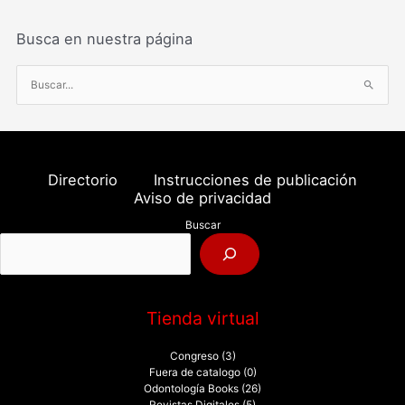
Busca en nuestra página
B
u
s
c
a
Directorio
Instrucciones de publicación
r
Aviso de privacidad
p
Buscar
o
r
:
Tienda virtual
Congreso
(3)
Fuera de catalogo
(0)
Odontología Books
(26)
Revistas Digitales
(5)