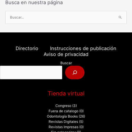
Busca en nuestra página
B
u
s
c
a
Directorio
Instrucciones de publicación
r
Aviso de privacidad
p
Buscar
o
r
:
Tienda virtual
Congreso
(3)
Fuera de catalogo
(0)
Odontología Books
(26)
Revistas Digitales
(5)
Revistas Impresas
(0)