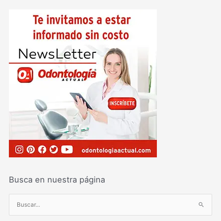
Busca en nuestra página
B
u