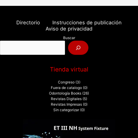
s
c
a
Directorio
Instrucciones de publicación
r
Aviso de privacidad
p
Buscar
o
r
:
Tienda virtual
Congreso
(3)
Fuera de catalogo
(0)
Odontología Books
(26)
Revistas Digitales
(5)
Revistas Impresas
(0)
Sin categorizar
(0)