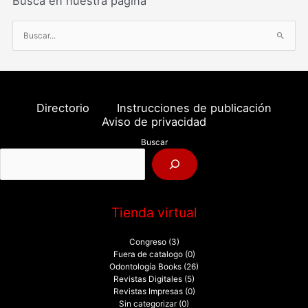
Busca en nuestra página
B
u
s
c
a
Directorio
Instrucciones de publicación
r
Aviso de privacidad
p
Buscar
o
r
:
Tienda virtual
Congreso
(3)
Fuera de catalogo
(0)
Odontología Books
(26)
Revistas Digitales
(5)
Revistas Impresas
(0)
Sin categorizar
(0)