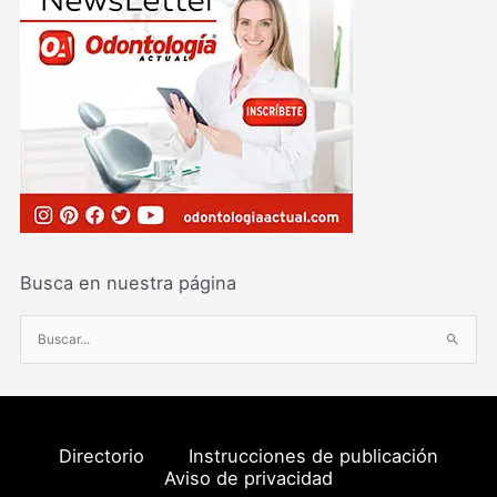
Busca en nuestra página
B
u
s
c
a
Directorio
Instrucciones de publicación
r
Aviso de privacidad
p