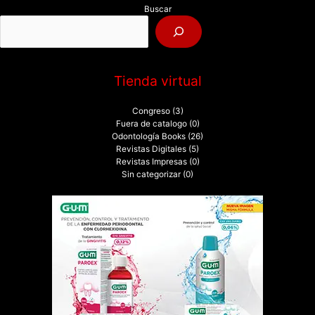
Buscar
o
r
:
Tienda virtual
Congreso
(3)
Fuera de catalogo
(0)
Odontología Books
(26)
Revistas Digitales
(5)
Revistas Impresas
(0)
Sin categorizar
(0)