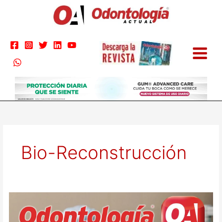
Ir
al
contenido
Bio-Reconstrucción
Odontología
Actual
165