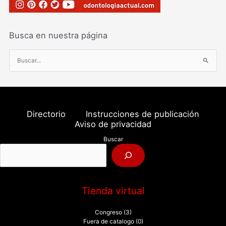
Busca en nuestra página
B
u
s
c
a
Directorio
Instrucciones de publicación
r
Aviso de privacidad
p
Buscar
o
r
:
Tienda virtual
Congreso
(3)
Fuera de catalogo
(0)