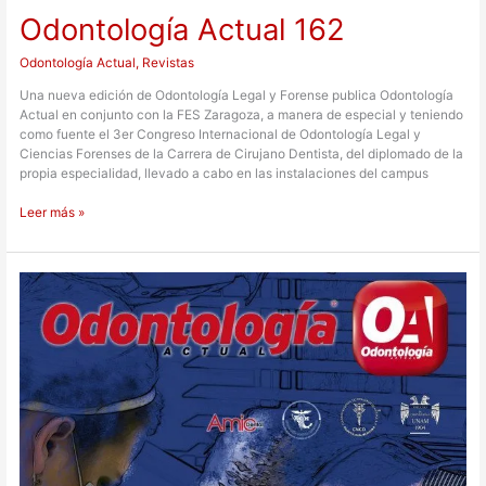
Odontología Actual 162
Odontología Actual
,
Revistas
Una nueva edición de Odontología Legal y Forense publica Odontología
Actual en conjunto con la FES Zaragoza, a manera de especial y teniendo
como fuente el 3er Congreso Internacional de Odontología Legal y
Ciencias Forenses de la Carrera de Cirujano Dentista, del diplomado de la
propia especialidad, llevado a cabo en las instalaciones del campus
Leer más »
Odontología
Actual
151