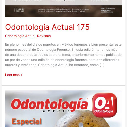
Odontología Actual 175
Odontología Actual
,
Revistas
En pleno mes del día de muertos en México tenemos a bien presentar este
número especial de Odontología Forense. En esta edición tenemos más
de una decena de artículos sobre el tema, anteriormente hemos publicado
un par de veces una edición de odontología forense, pero con diferentes
autores y temáticas. Odontología Actual ha centrado, como […]
Leer más »
Odontología
Actual
162