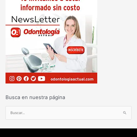
Busca en nuestra página
B
u
s
c