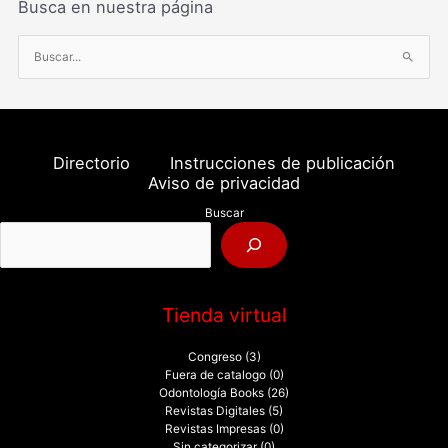
Busca en nuestra página
B
u
s
c
a
Directorio
Instrucciones de publicación
r
Aviso de privacidad
p
Buscar
o
r
:
Tienda virtual
Congreso
(3)
Fuera de catalogo
(0)
Odontología Books
(26)
Revistas Digitales
(5)
Revistas Impresas
(0)
Sin categorizar
(0)