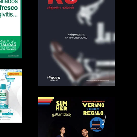
o
r
: