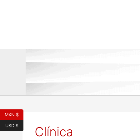
Ir
al
contenido
MXN $
USD $
Clínica