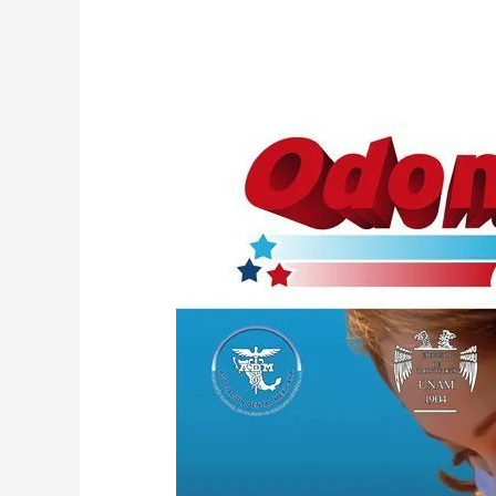
Odontopediatría
Actual
5