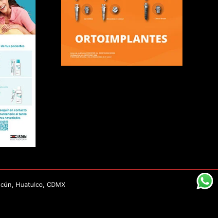
ncún, Huatulco, CDMX