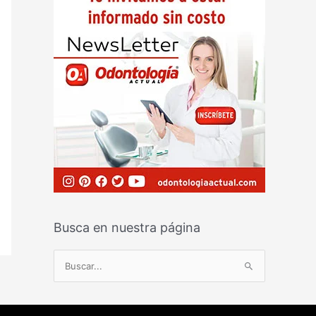
Busca en nuestra página
B
u
s