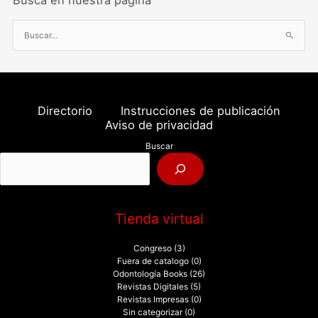
B
u
s
c
a
Directorio
Instrucciones de publicación
r
Aviso de privacidad
p
Buscar
o
r
:
Tienda virtual
Congreso
(3)
Fuera de catalogo
(0)
Odontología Books
(26)
Revistas Digitales
(5)
Revistas Impresas
(0)
Sin categorizar
(0)