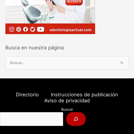
Busca en nuestra página
B
u
s
c
a
Directorio
Instrucciones de publicación
r
Aviso de privacidad
p
Buscar
o
r
: