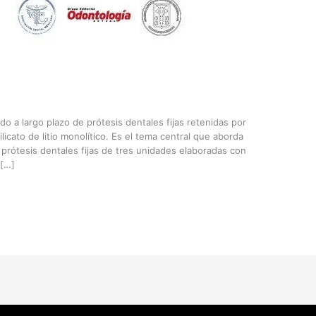
do a largo plazo de prótesis dentales fijas retenidas por
icato de litio monolítico. Es el tema central que aborda
 prótesis dentales fijas de tres unidades elaboradas con
 […]