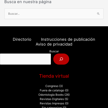
Busca en nuestra página
B
u
s
c
a
Directorio
Instrucciones de publicación
r
Aviso de privacidad
p
Buscar
o
r
:
Tienda virtual
Congreso
(3)
Fuera de catalogo
(0)
Odontología Books
(26)
Revistas Digitales
(5)
Revistas Impresas
(0)
Sin categorizar
(0)