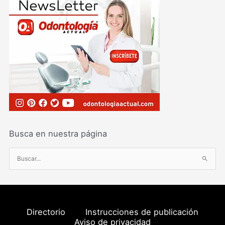
Busca en nuestra página
B
u
s
c
a
Directorio
Instrucciones de publicación
r
Aviso de privacidad