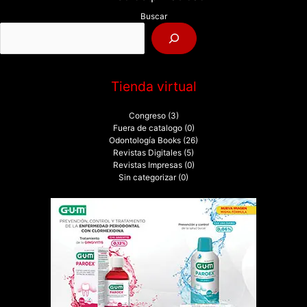
p
Buscar
o
r
:
Tienda virtual
Congreso
(3)
Fuera de catalogo
(0)
Odontología Books
(26)
Revistas Digitales
(5)
Revistas Impresas
(0)
Sin categorizar
(0)