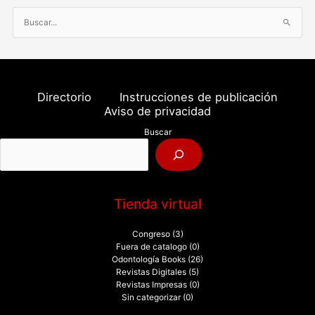
B
u
s
c
a
Directorio
Instrucciones de publicación
r
Aviso de privacidad
p
Buscar
o
r
:
Tienda virtual
Congreso
(3)
Fuera de catalogo
(0)
Odontología Books
(26)
Revistas Digitales
(5)
Revistas Impresas
(0)
Sin categorizar
(0)