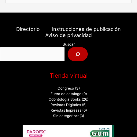
u
s
c
a
Directorio
Instrucciones de publicación
r
Aviso de privacidad
p
Buscar
o
r
:
Tienda virtual
Congreso
(3)
Fuera de catalogo
(0)
Odontología Books
(26)
Revistas Digitales
(5)
Revistas Impresas
(0)
Sin categorizar
(0)