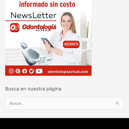
Busca en nuestra página
B
u
s
c