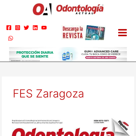
Ir
al
contenido
FES Zaragoza
Odontología
actual
113