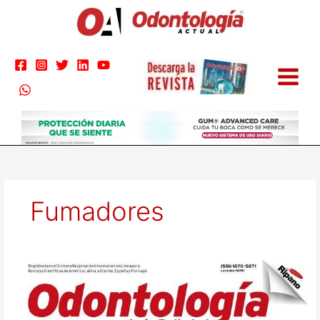
Ir
al
contenido
Fumadores
Odontología
actual
113