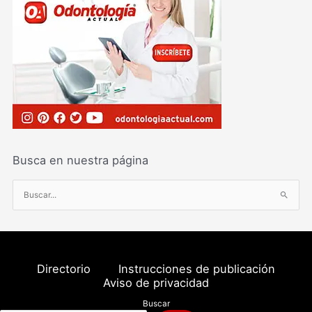
Busca en nuestra página
B
u
s
c
a
Directorio
Instrucciones de publicación
r
Aviso de privacidad
p
Buscar
o