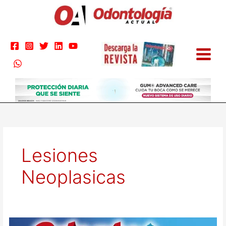
Ir
al
contenido
Lesiones
Neoplasicas
Odontopediatría