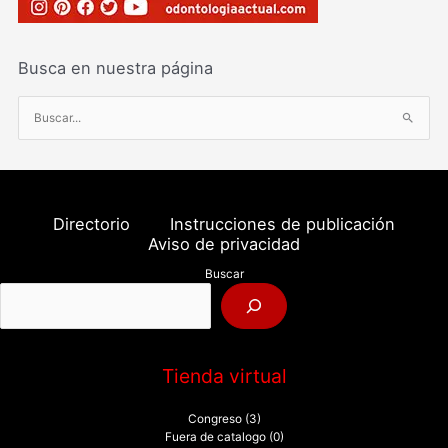
Busca en nuestra página
B
u
s
c
a
Directorio
Instrucciones de publicación
r
Aviso de privacidad
p
Buscar
o
r
:
Tienda virtual
Congreso
(3)
Fuera de catalogo
(0)