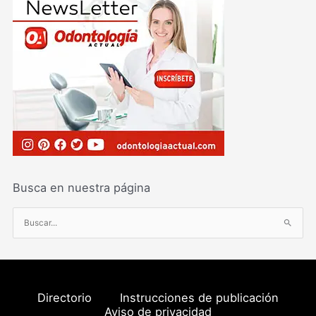
Busca en nuestra página
B
u
s
c
a
Directorio
Instrucciones de publicación
r
Aviso de privacidad