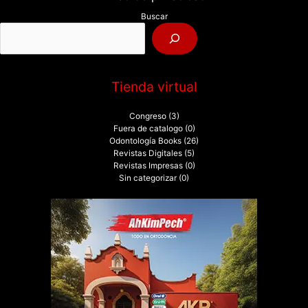
p
Buscar
o
r
:
Tienda virtual
Congreso
(3)
Fuera de catalogo
(0)
Odontología Books
(26)
Revistas Digitales
(5)
Revistas Impresas
(0)
Sin categorizar
(0)