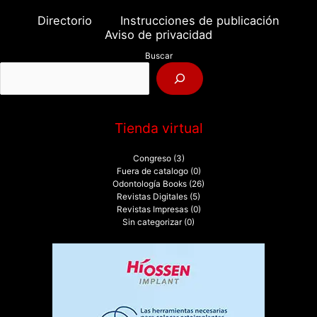
a
Directorio
Instrucciones de publicación
r
Aviso de privacidad
p
Buscar
o
r
:
Tienda virtual
Congreso
(3)
Fuera de catalogo
(0)
Odontología Books
(26)
Revistas Digitales
(5)
Revistas Impresas
(0)
Sin categorizar
(0)