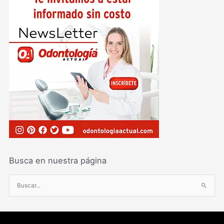
Busca en nuestra página
B
u
s
c