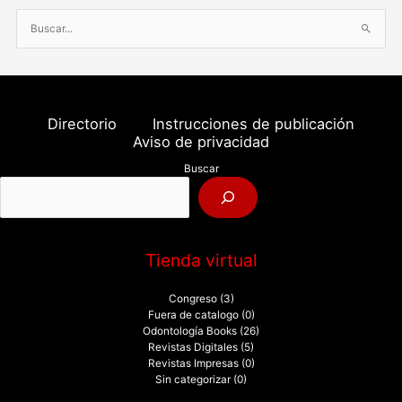
B
u
s
c
a
Directorio
Instrucciones de publicación
r
Aviso de privacidad
p
Buscar
o
r
:
Tienda virtual
Congreso
(3)
Fuera de catalogo
(0)
Odontología Books
(26)
Revistas Digitales
(5)
Revistas Impresas
(0)
Sin categorizar
(0)