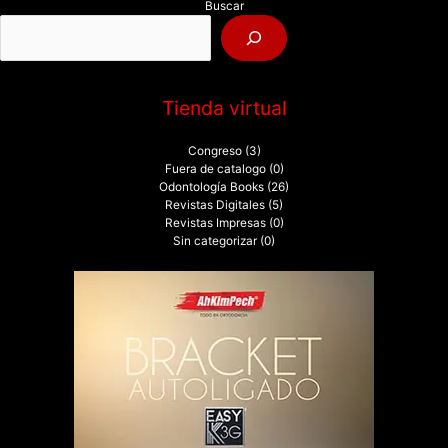
Buscar
o
r
:
Tienda virtual
Congreso
(3)
Fuera de catalogo
(0)
Odontología Books
(26)
Revistas Digitales
(5)
Revistas Impresas
(0)
Sin categorizar
(0)