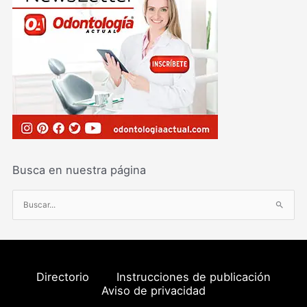
Busca en nuestra página
B
u
s
c
a
Directorio
Instrucciones de publicación
r
Aviso de privacidad
p