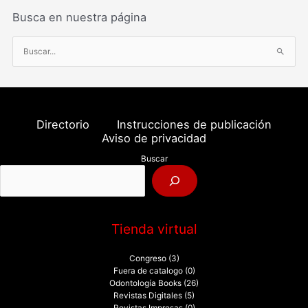
Busca en nuestra página
B
u
s
c
a
Directorio
Instrucciones de publicación
r
Aviso de privacidad
p
Buscar
o
r
:
Tienda virtual
Congreso
(3)
Fuera de catalogo
(0)
Odontología Books
(26)
Revistas Digitales
(5)
Revistas Impresas
(0)