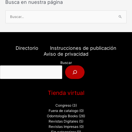
Busca en nuestra página
B
u
s
c
a
Directorio
Instrucciones de publicación
r
Aviso de privacidad
p
Buscar
o
r
:
Tienda virtual
Congreso
(3)
Fuera de catalogo
(0)
Odontología Books
(26)
Revistas Digitales
(5)
Revistas Impresas
(0)
Sin categorizar
(0)