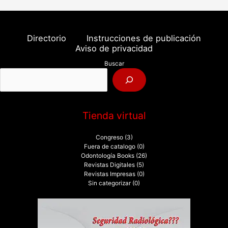
s
c
a
Directorio
Instrucciones de publicación
r
Aviso de privacidad
p
Buscar
o
r
:
Tienda virtual
Congreso
(3)
Fuera de catalogo
(0)
Odontología Books
(26)
Revistas Digitales
(5)
Revistas Impresas
(0)
Sin categorizar
(0)