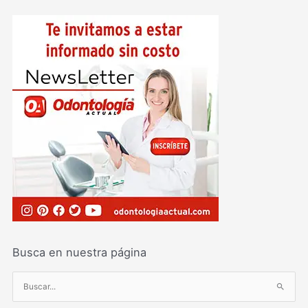
Busca en nuestra página
B
u