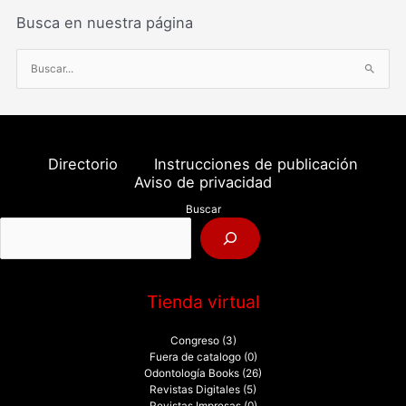
Busca en nuestra página
B
u
s
c
a
Directorio
Instrucciones de publicación
r
Aviso de privacidad
p
Buscar
o
r
:
Tienda virtual
Congreso
(3)
Fuera de catalogo
(0)
Odontología Books
(26)
Revistas Digitales
(5)
Revistas Impresas
(0)