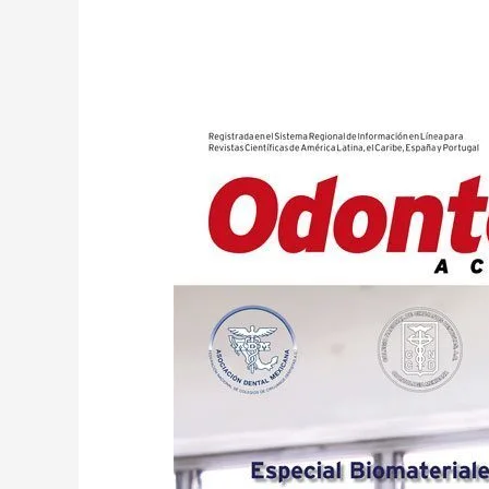
Odontología
Actual
120