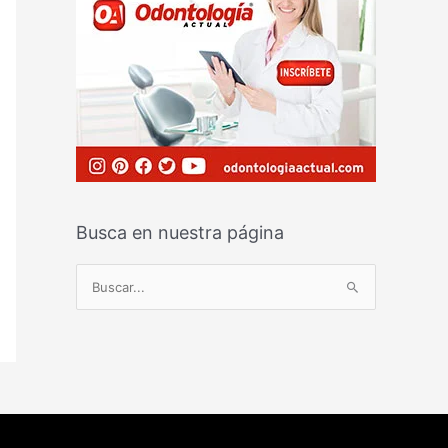
Busca en nuestra página
B
u
s
c
a
r
p