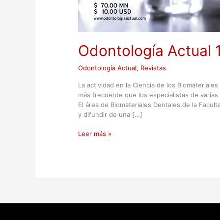
Odontología Actual 
Odontología Actual
,
Revistas
La actividad en la Ciencia de los Biomateriale
más frecuente que los especialistas de varias d
El área de Biomateriales Dentales de la Facu
y difundir de una […]
Leer más »