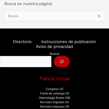
Busca en nuestra página
B
u
s
c
a
Directorio
Instrucciones de publicación
r
Aviso de privacidad
p
Buscar
o
r
:
Tienda virtual
Congreso
(3)
Fuera de catalogo
(0)
Odontología Books
(26)
Revistas Digitales
(5)
Revistas Impresas
(0)