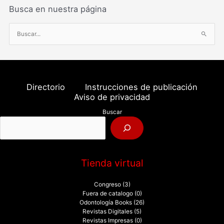
Busca en nuestra página
B
u
s
c
a
Directorio
Instrucciones de publicación
r
Aviso de privacidad
p
Buscar
o
r
:
Tienda virtual
Congreso
(3)
Fuera de catalogo
(0)
Odontología Books
(26)
Revistas Digitales
(5)
Revistas Impresas
(0)