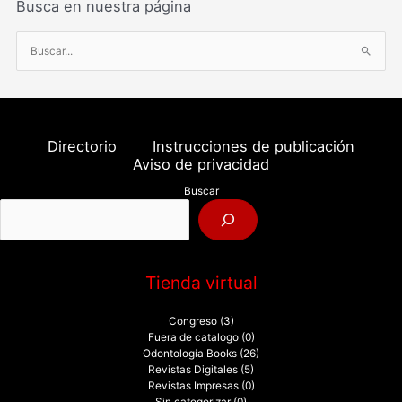
Busca en nuestra página
B
u
s
c
a
Directorio
Instrucciones de publicación
r
Aviso de privacidad
p
Buscar
o
r
:
Tienda virtual
Congreso
(3)
Fuera de catalogo
(0)
Odontología Books
(26)
Revistas Digitales
(5)
Revistas Impresas
(0)
Sin categorizar
(0)