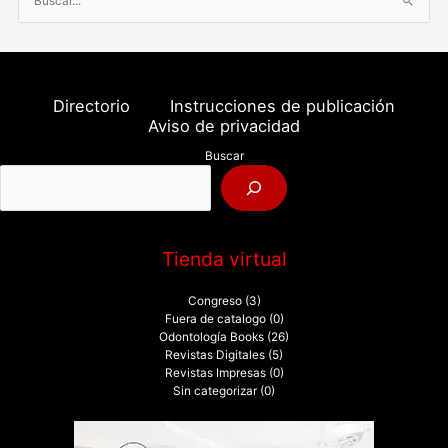
B
u
s
c
a
Directorio
Instrucciones de publicación
r
Aviso de privacidad
p
Buscar
o
r
:
Tienda virtual
Congreso
(3)
Fuera de catalogo
(0)
Odontología Books
(26)
Revistas Digitales
(5)
Revistas Impresas
(0)
Sin categorizar
(0)