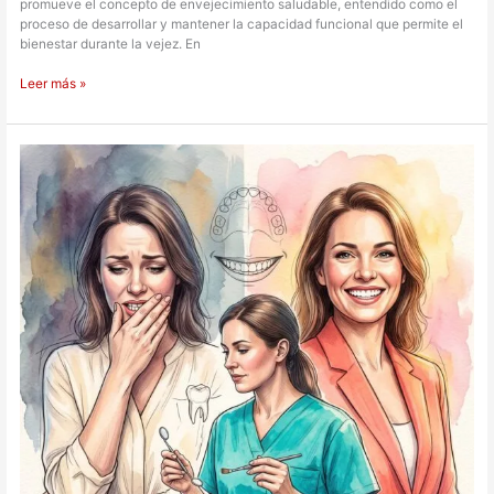
promueve el concepto de envejecimiento saludable, entendido como el
proceso de desarrollar y mantener la capacidad funcional que permite el
bienestar durante la vejez. En
Leer más »
La
estética
dental:
más
allá
de
una
linda
sonrisa