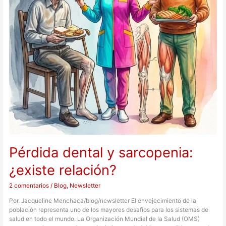
Pérdida dental y sarcopenia:
¿existe relación?
2 comentarios
/
Blog
,
Newsletter
Por. Jacqueline Menchaca/blog/newsletter El envejecimiento de la
población representa uno de los mayores desafíos para los sistemas de
salud en todo el mundo. La Organización Mundial de la Salud (OMS)