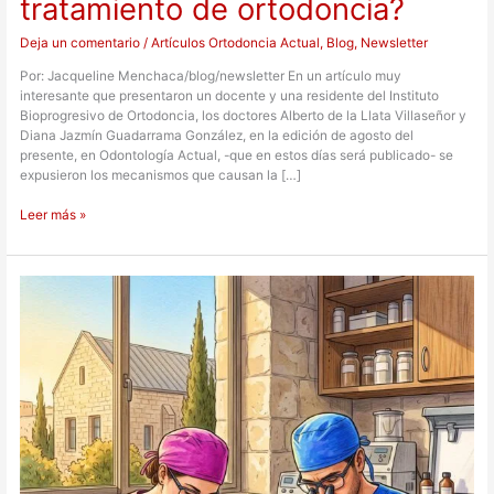
tratamiento de ortodoncia?
Deja un comentario
/
Artículos Ortodoncia Actual
,
Blog
,
Newsletter
Por: Jacqueline Menchaca/blog/newsletter En un artículo muy
interesante que presentaron un docente y una residente del Instituto
Bioprogresivo de Ortodoncia, los doctores Alberto de la Llata Villaseñor y
Diana Jazmín Guadarrama González, en la edición de agosto del
presente, en Odontología Actual, -que en estos días será publicado- se
expusieron los mecanismos que causan la […]
Leer más »
Jerusalén
albergará
el
primer
simposio
internacional
sobre
medicina
forense
y
los