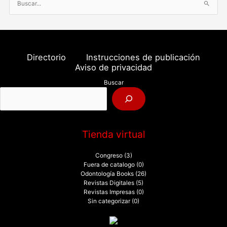
B
u
s
c
a
Directorio
Instrucciones de publicación
r
Aviso de privacidad
p
Buscar
o
r
:
Tienda virtual
Congreso
(3)
Fuera de catalogo
(0)
Odontología Books
(26)
Revistas Digitales
(5)
Revistas Impresas
(0)
Sin categorizar
(0)