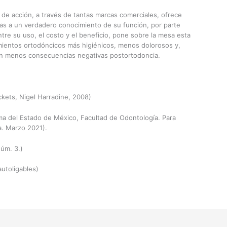
de acción, a través de tantas marcas comerciales, ofrece
das a un verdadero conocimiento de su función, por parte
tre su uso, el costo y el beneficio, pone sobre la mesa esta
amientos ortodóncicos más higiénicos, menos dolorosos y,
con menos consecuencias negativas postortodoncia.
ckets, Nigel Harradine, 2008)
ma del Estado de México, Facultad de Odontología. Para
a. Marzo 2021).
núm. 3.)
autoligables)