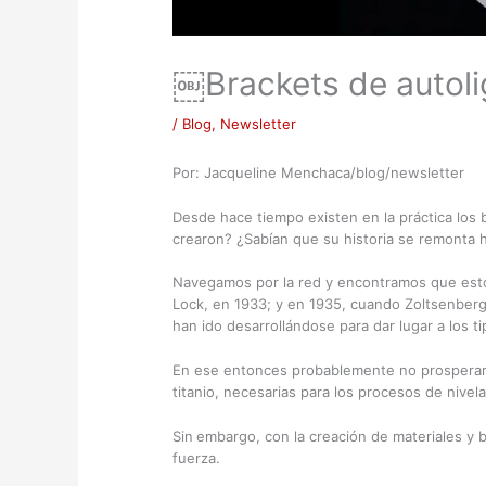
￼Brackets de autol
/
Blog
,
Newsletter
Por: Jacqueline Menchaca/blog/newsletter
Desde hace tiempo existen en la práctica los
crearon? ¿Sabían que su historia se remonta 
Navegamos por la red y encontramos que estos
Lock, en 1933; y en 1935, cuando Zoltsenberg
han ido desarrollándose para dar lugar a los 
En ese entonces probablemente no prosperaro
titanio, necesarias para los procesos de nivela
Sin
embargo, con la creación de materiales y 
fuerza.