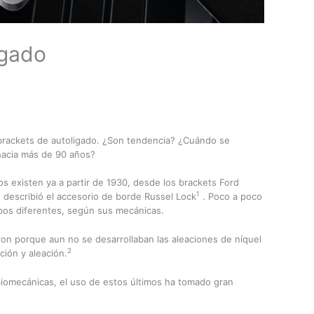
igado
 brackets de autoligado. ¿Son tendencia? ¿Cuándo se
hacia más de 90 años?
 existen ya a partir de 1930, desde los brackets Ford
1
 describió el accesorio de borde Russel Lock
. Poco a poco
tipos diferentes, según sus mecánicas.
n porque aun no se desarrollaban las aleaciones de níquel
2
ción y aleación.
biomecánicas, el uso de estos últimos ha tomado gran