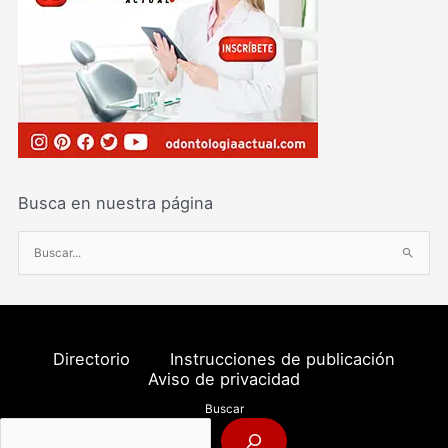
Busca en nuestra página
B
u
s
c
a
Directorio
Instrucciones de publicación
r
Aviso de privacidad
p
Buscar
o
r