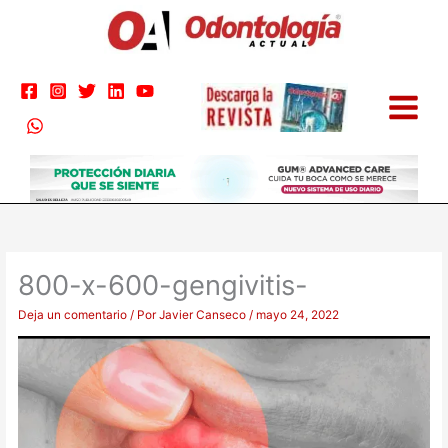
Ir
al
contenido
800-x-600-gengivitis-
Deja un comentario
/ Por
Javier Canseco
/
mayo 24, 2022