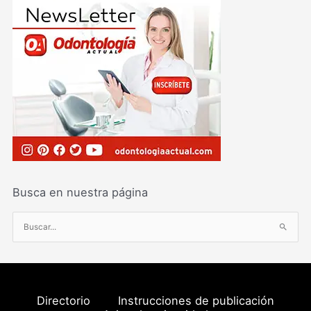
Busca en nuestra página
B
u
s
c
a
Directorio
Instrucciones de publicación
r