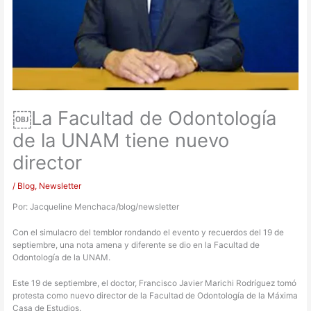
￼La Facultad de Odontología
de la UNAM tiene nuevo
director
/
Blog
,
Newsletter
Por: Jacqueline Menchaca/blog/newsletter
Con el simulacro del temblor rondando el evento y recuerdos del 19 de
septiembre, una nota amena y diferente se dio en la Facultad de
Odontología de la UNAM.
Este 19 de septiembre, el doctor, Francisco Javier Marichi Rodríguez tomó
protesta como nuevo director de la Facultad de Odontología de la Máxima
Casa de Estudios.