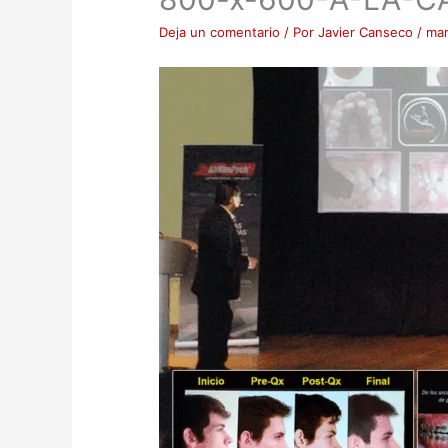
Deja un comentario
/ Por
Javier Canseco
/
mar