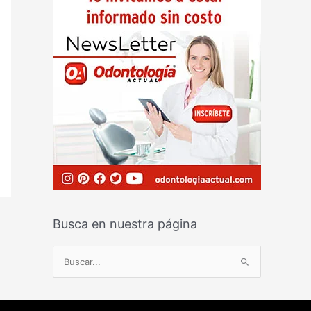
Busca en nuestra página
B
u
s