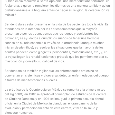
Si bien el día recuerda a Santa Apolonia, una mártir cristiana torturada en
Alejandría, a quien le rompieron los dientes de una manera terrible y quien
prefirió lanzarse a la hoguera antes de negar su religión, la celebración va
más allá.
Ser dentista es estar presente en la vida de los pacientes toda la vida. Es
atenderlos en la infancia por las caries tempranas que la mayoría
presentan o por los traumatismos que los juegos y accidentres les
provocan; es ayudarlos a cumplir los sueños de tener una hermosa
sonrisa en su adolescencia a través de la ortodoncia (aunque muchos
inician desde niños); es resolver las situaciones que la mayoría de los
adultos padecen como gingivitis, periodontitis, maloclusiones, etc., y, en
la vejez llegan las rehabilitaciones y prótesis que les permiten mejorar su
masticación y con ello, su calidad de vida.
Ser dentista es también vigilar que las enfermedades orales no se
conviertan en sistémicas y viceversa: detectar enfermedades del cuerpo
a través de manifestaciones bucales.
La práctica de la Odontología en México se remonta a la primera mitad
del siglo XIX; en 1902 se aprobó el primer plan de estudios de la carrera
de Cirujano Dentista, y en 1904 se inauguró la primera escuela dental
oficial en la Ciudad de México, iniciando así el gran camino de la
evolución y perfeccionamiento de esta carrera, vital en la salud y
bienestar humanos.