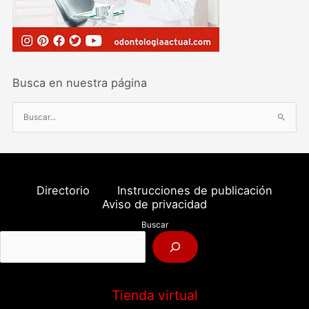
Busca en nuestra página
B
u
s
c
a
Directorio
Instrucciones de publicación
r
Aviso de privacidad
p
Buscar
o
r
:
Tienda virtual