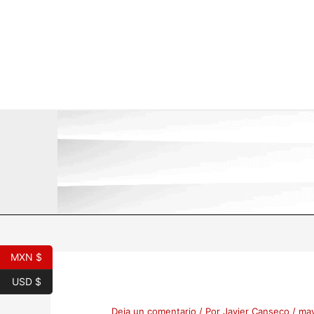
Ir
al
contenido
MXN $
USD $
Deja un comentario
/ Por
Javier Canseco
/
may