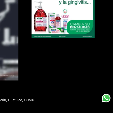
ncún, Huatulco, CDMX