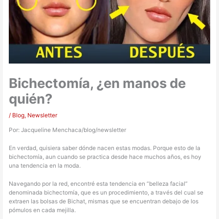
Bichectomía, ¿en manos de
quién?
/
Blog
,
Newsletter
Por: Jacqueline Menchaca/blog/newsletter
En verdad, quisiera saber dónde nacen estas modas. Porque esto de la
bichectomía, aun cuando se practica desde hace muchos años, es hoy
una tendencia en la moda.
Navegando por la red, encontré esta tendencia en “belleza facial”
denominada bichectomía, que es un procedimiento, a través del cual se
extraen las bolsas de Bichat, mismas que se encuentran debajo de los
pómulos en cada mejilla.