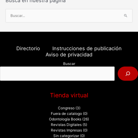
Busca en nuestra página
B
u
s
c
a
Directorio
Instrucciones de publicación
r
Aviso de privacidad
p
Buscar
o
r
:
Tienda virtual
Congreso
(3)
Fuera de catalogo
(0)
Odontología Books
(26)
Revistas Digitales
(5)
Revistas Impresas
(0)
Sin categorizar
(0)