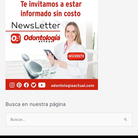
Busca en nuestra página
B
u
s