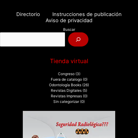
c
a
Directorio
Instrucciones de publicación
r
Aviso de privacidad
p
Buscar
o
r
:
Tienda virtual
Congreso
(3)
Fuera de catalogo
(0)
Odontología Books
(26)
Revistas Digitales
(5)
Revistas Impresas
(0)
Sin categorizar
(0)