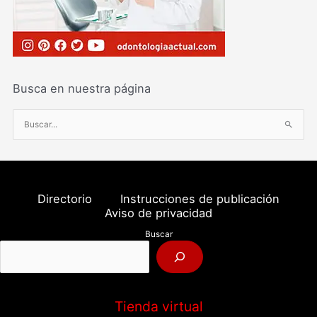
Busca en nuestra página
B
u
s
c
a
Directorio
Instrucciones de publicación
r
Aviso de privacidad
p
Buscar
o
r
:
Tienda virtual