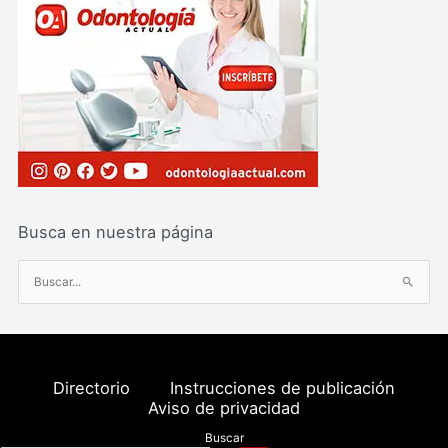
Busca en nuestra página
B
u
s
c
a
Directorio
Instrucciones de publicación
r
Aviso de privacidad
p
Buscar
o