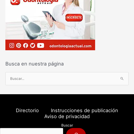
Busca en nuestra página
B
u
s
c
a
Directorio
Instrucciones de publicación
r
Aviso de privacidad
p
Buscar
o