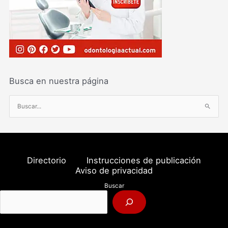
Busca en nuestra página
B
u
s
c
a
Directorio
Instrucciones de publicación
r
Aviso de privacidad
p
Buscar
o
r
: