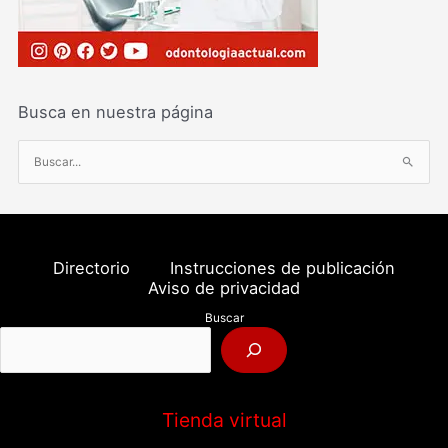
Busca en nuestra página
B
u
s
c
a
Directorio
Instrucciones de publicación
r
Aviso de privacidad
p
Buscar
o
r
:
Tienda virtual