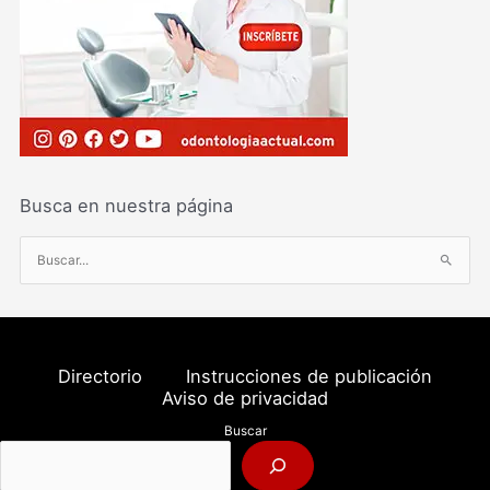
Busca en nuestra página
B
u
s
c
a
Directorio
Instrucciones de publicación
r
Aviso de privacidad
p
Buscar
o
r