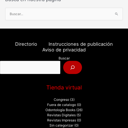
B
u
s
c
a
Directorio
Instrucciones de publicación
r
Aviso de privacidad
p
Buscar
o
r
:
Tienda virtual
Congreso
(3)
Fuera de catalogo
(0)
Odontología Books
(26)
Revistas Digitales
(5)
Revistas Impresas
(0)
Sin categorizar
(0)