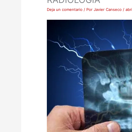
Deja un comentario
/ Por
Javier Canseco
/
abr